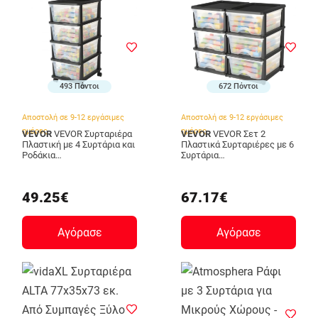
493 Πόντοι
672 Πόντοι
Αποστολή σε 9-12 εργάσιμες
Αποστολή σε 9-12 εργάσιμες
ημέρες
ημέρες
VEVOR
VEVOR Συρταριέρα
VEVOR
VEVOR Σετ 2
Πλαστική με 4 Συρτάρια και
Πλαστικά Συρταριέρες με 6
Ροδάκια
Συρτάρια
CWCT1SLJL4G13PBKB001V0
CWCT1YKLDD1GCPFV6001V0
49.25€
67.17€
Αγόρασε
Αγόρασε