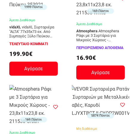
1999 Πόντοι
169 Πόντοι
Άμεσα Διαθέσιμο
Άμεσα Διαθέσιμο
vidaXL
vidaXL Συρταριέρα
Atmosphera
Atmosphera
"ALTA" 77x35x73 εκ. Από
Ράφι με 3 Συρτάρια για
Συμπαγές Ξύλο Πεύκου
Μικρούς Χώρους -
353921
ΤΕΛΕΥΤΑΙΟ ΚΟΜΜΑΤΙ
23,8x11x23,8 εκ. 211538-
ΠΕΡΙΟΡΙΣΜΕΝΟ ΑΠΟΘΕΜΑ
White
199.90€
16.90€
Αγόρασε
Αγόρασε
5874 Πόντοι
169 Πόντοι
Μη διαθέσιμο
Άμεσα Διαθέσιμο