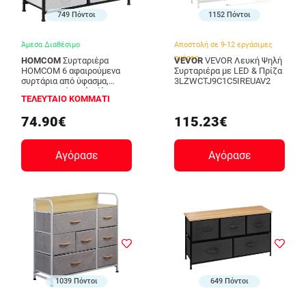
749 Πόντοι
1152 Πόντοι
Άμεσα Διαθέσιμο
Αποστολή σε 9-12 εργάσιμες
ημέρες
HOMCOM
Συρταριέρα
VEVOR
VEVOR Λευκή Ψηλή
HOMCOM 6 αφαιρούμενα
Συρταριέρα με LED & Πρίζα
συρτάρια από ύφασμα,
3LZWCTJ9C1C5IREUAV2
βιομηχανικό στυλ ξύλου και
ΤΕΛΕΥΤΑΙΟ ΚΟΜΜΑΤΙ
χάλυβα, 80x30x62,5 cm 850-
268V00GY
74.90€
115.23€
Αγόρασε
Αγόρασε
1039 Πόντοι
649 Πόντοι