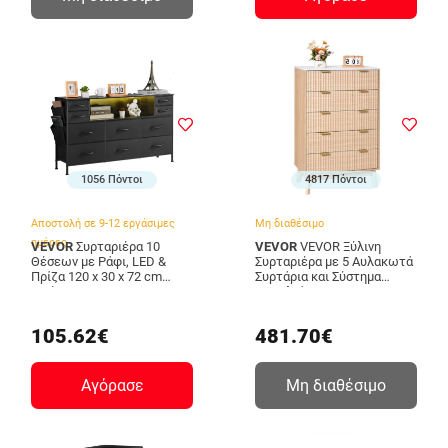
1056 Πόντοι
4817 Πόντοι
Αποστολή σε 9-12 εργάσιμες
Μη διαθέσιμο
ημέρες
VEVOR
Συρταριέρα 10
VEVOR
VEVOR Ξύλινη
Θέσεων με Ράφι, LED &
Συρταριέρα με 5 Αυλακωτά
Πρίζα 120 x 30 x 72 cm
Συρτάρια και Σύστημα
Μαύρο
Ασφαλείας
3LZWCTJ6C4XCAPNEBV2
XDBLKCTJ1L5COEAFX001V0
VEVOR
105.62€
481.70€
Αγόρασε
Μη διαθέσιμο