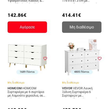
Υφασμάτινους Κάδους &
119.9 x 81.3 cm με
Μεταλλικό Σκελετό 1000 x
Αντικραδασμική Συσκευή
300 x 975 mm Λευκή
XDJYKCTJ23L7QMS4P001V0
2LZWCTJ6C4XCVO1PAV0
142.86€
414.41€
VEVOR
Αγόρασε
Μη διαθέσιμο
1689 Πόντοι
4805 Πόντοι
Μη διαθέσιμο
Μη διαθέσιμο
HOMCOM
HOMCOM
VEVOR
VEVOR Λευκή
Συρταριέρα με 6 συρτάρια
Ξύλινη Συρταριέρα 6
με Λαμινάτο χερούλια, σε
Συρταριών με
ξύλο πεύκου, 120x40x76
Αντικραδασμική Συσκευή
cm, λευκό και χρώμα ξύλου
FGFCTJ2L6C45EC17J001V0
831-595V01WT