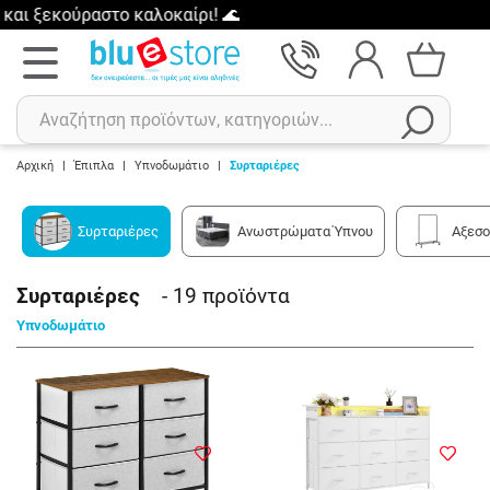
ύραστο καλοκαίρι! 🌊
Αρχική
|
Έπιπλα
|
Υπνοδωμάτιο
|
Συρταριέρες
Αναζήτηση
Συρταριέρες
Ανωστρώματα Ύπνου
Αξεσο
Πρόσφατες αναζητήσεις :
Δεν έχετε πρόσφατες αναζητήσεις..
Συρταριέρες
- 19
προϊόντα
Υπνοδωμάτιο