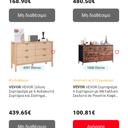
168.90€
480.50€
Μη διαθέσιμο
Μη διαθέσιμο
4397 Πόντοι
1008 Πόντοι
Μη διαθέσιμο
Αποστολή σε 9-12 εργάσιμες
ημέρες
VEVOR
VEVOR Ξύλινη
VEVOR
VEVOR Συρταριέρα
Συρταριέρα με 6 Αυλακωτά
6 Συρταριών με Μεταλλικό
Συρτάρια και Σύστημα
Σκελετό σε Ρουστίκ Καφέ
Ασφαλείας
2LZWCTJ6C505O3TX9V0
XDBLKCTJ2L6CDWDYQ001V0
439.65€
100.81€
Μη διαθέσιμο
Αγόρασε