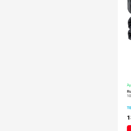
Άμ
R
Τ
1