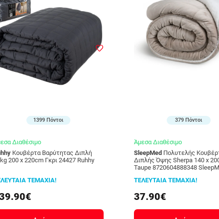
1399 Πόντοι
379 Πόντοι
εσα Διαθέσιμο
Άμεσα Διαθέσιμο
uhhy
Κουβέρτα Βαρύτητας Διπλή
SleepMed
Πολυτελής Κουβέρτα
10kg 200 x 220cm Γκρι 24427 Ruhhy
Διπλής Όψης Sherpa 140 x 200 cm
Taupe 8720604888348 Sleep
ΕΛΕΥΤΑΙΑ ΤΕΜΑΧΙΑ!
ΤΕΛΕΥΤΑΙΑ ΤΕΜΑΧΙΑ!
39.90€
37.90€