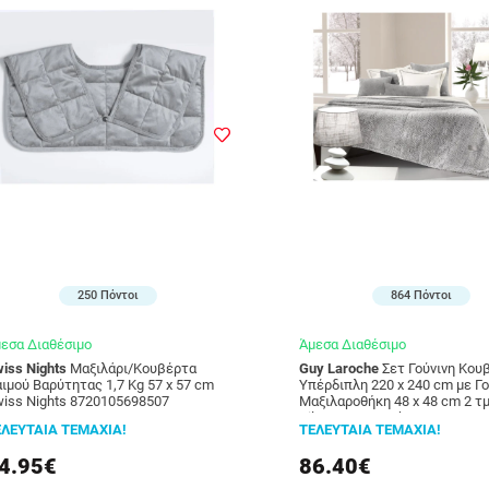
250 Πόντοι
864 Πόντοι
εσα Διαθέσιμο
Άμεσα Διαθέσιμο
iss Nights
Μαξιλάρι/Κουβέρτα
Guy Laroche
Σετ Γούνινη Κουβέρτα
ιμού Βαρύτητας 1,7 Kg 57 x 57 cm
Υπέρδιπλη 220 x 240 cm με Γο
iss Nights 8720105698507
Μαξιλαροθήκη 48 x 48 cm 2 τμ
Silver Guy Laroche 111308621
ΕΛΕΥΤΑΙΑ ΤΕΜΑΧΙΑ!
ΤΕΛΕΥΤΑΙΑ ΤΕΜΑΧΙΑ!
4.95€
86.40€