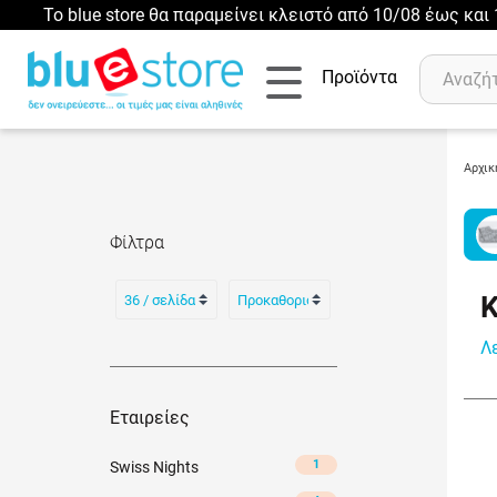
Το blue store θα παραμείνει κλειστό από 10/08 έως κα
Προϊόντα
Αρχικ
Αναζήτηση
Φίλτρα
Πρόσφατες αναζητήσεις :
Δεν έχετε πρόσφατες αναζητήσεις..
Λ
Εταιρείες
1
Swiss Nights