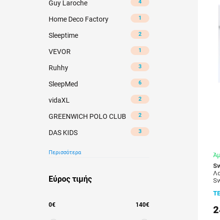
4
Guy Laroche
1
Home Deco Factory
2
Sleeptime
1
VEVOR
3
Ruhhy
6
SleepMed
2
vidaXL
2
GREENWICH POLO CLUB
3
DAS KIDS
Περισσότερα
Άμ
Sw
Λα
Εύρος τιμής
Sw
Τ
0
€
140
€
2