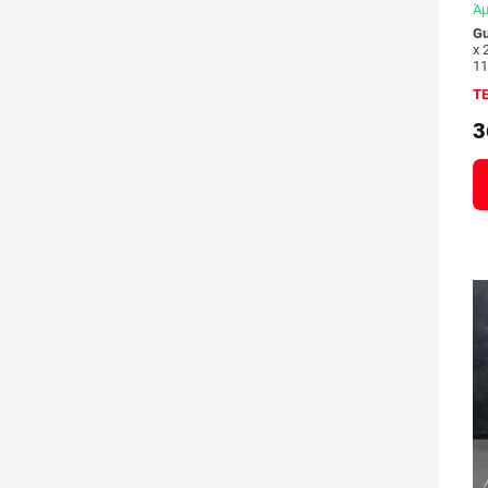
Άμ
Gu
x 
1
Τ
3