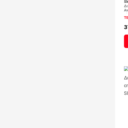
S
Δι
Αν
S
Τ
3