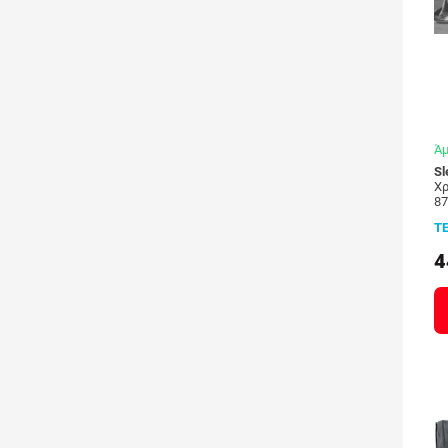
Άμ
Sl
X
8
Τ
4