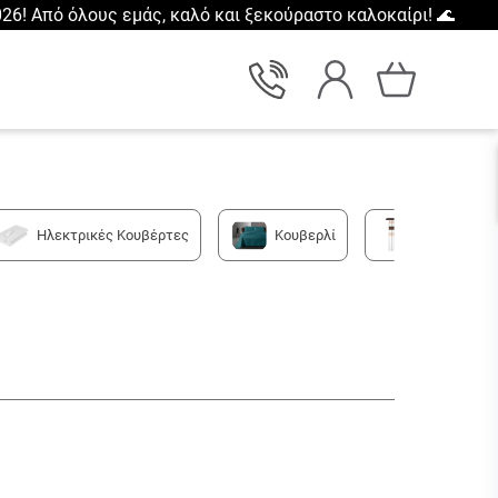
26! Από όλους εμάς, καλό και ξεκούραστο καλοκαίρι! 🌊
Ηλεκτρικές Κουβέρτες
Κουβερλί
Κουρτίνες