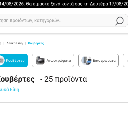
ι 14/08/2026. Θα είμαστε ξανά κοντά σας τη Δευτέρα 17/08/20
ή
|
Λευκά Είδη
|
Κουβέρτες
Κουβέρτες
Ανωστρώματα
Επιστρώματα
Κουβέρτες
- 25
προϊόντα
ευκά Είδη