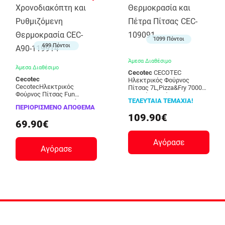
1099 Πόντοι
699 Πόντοι
Άμεσα Διαθέσιμο
Άμεσα Διαθέσιμο
Cecotec
CECOTEC
Cecotec
Ηλεκτρικός Φούρνος
CecotecΗλεκτρικός
Πίτσας 7L,Pizza&Fry 7000
Φούρνος Πίτσας Fun
με Οθόνη Αφής,
ΤΕΛΕΥΤΑΙΑ ΤΕΜΑΧΙΑ!
Pizza&Co Mamma Mía
Ρυθμιζόμενη Θερμοκρασία
ΠΕΡΙΟΡΙΣΜΕΝΟ ΑΠΟΘΕΜΑ
Window Plus 1200 W με
και Πέτρα Πίτσας CEC-
109.90€
Χρονοδιακόπτη και
109091
69.90€
Ρυθμιζόμενη Θερμοκρασία
CEC-A90-119914
Αγόρασε
Αγόρασε