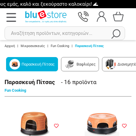
, καλό και ξεκούραστο καλοκαίρι! 🌊
Αρχική
|
Μικροσυσκευές
|
Fun Cooking
|
Παρασκευή Πίτσας
Αναζήτηση
Παρασκευή Πίτσας
Βαφλιέρες
Διανεμητ
Πρόσφατες αναζητήσεις :
Δεν έχετε πρόσφατες αναζητήσεις..
Παρασκευή Πίτσας
- 16
προϊόντα
Fun Cooking