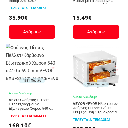
Bakaji 02815059
Ατσάλι με Πτυσσόμενη
Λαβή 25 x 24 cm Alpina
ΤΕΛΕΥΤΑΙΑ ΤΕΜΑΧΙΑ!
Switzerland 02822827
35.90€
15.49€
Αγόρασε
Αγόρασε
1681 Πόντοι
2126 Πόντοι
Άμεσα Διαθέσιμο
Άμεσα Διαθέσιμο
VEVOR
Φούρνος Πίτσας
VEVOR
VEVOR Ηλεκτρικός
Πέλλετ/Κάρβουνο
Φούρνος Πίτσας 12" με
Εξωτερικού Χώρου 540 x
Ρυθμιζόμενη Θερμοκρασία
410 x 690 mm VEVOR
ΤΕΛΕΥΤΑΙΟ ΚΟΜΜΑΤΙ
και Χρονοδιακόπτη 1700W
BXSPSLYCKLHSBC8PEV0
ΤΕΛΕΥΤΑΙΑ ΤΕΜΑΧΙΑ!
CLMDRPSLSCSXXHD6UV2
168.10€