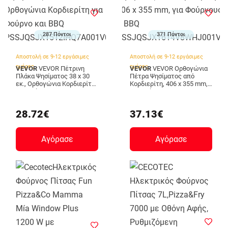
287 Πόντοι
371 Πόντοι
Αποστολή σε 9-12 εργάσιμες
Αποστολή σε 9-12 εργάσιμες
ημέρες
ημέρες
VEVOR
VEVOR Πέτρινη
VEVOR
VEVOR Ορθογώνια
Πλάκα Ψησίματος 38 x 30
Πέτρα Ψησίματος από
εκ., Ορθογώνια Κορδιερίτη
Κορδιερίτη, 406 x 355 mm,
για Φούρνο και BBQ
για Φούρνους & BBQ
PSSJQSJX1512IHQ7A001V0
PSSJQSJX1614V8WHJ001V0
28.72€
37.13€
Αγόρασε
Αγόρασε