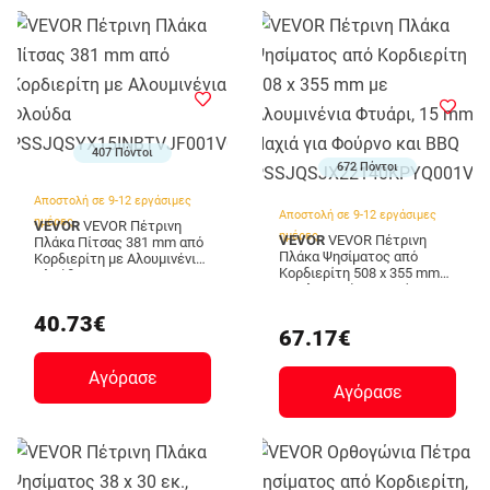
407 Πόντοι
672 Πόντοι
Αποστολή σε 9-12 εργάσιμες
Αποστολή σε 9-12 εργάσιμες
ημέρες
VEVOR
VEVOR Πέτρινη
ημέρες
VEVOR
VEVOR Πέτρινη
Πλάκα Πίτσας 381 mm από
Πλάκα Ψησίματος από
Κορδιερίτη με Αλουμινένια
Κορδιερίτη 508 x 355 mm
Φλούδα
με Αλουμινένια Φτυάρι, 15
PSSJQSYX15INBTVJF001V0
mm Παχιά για Φούρνο και
40.73€
BBQ
67.17€
PSSJQSJX22140KPYQ001V0
Αγόρασε
Αγόρασε