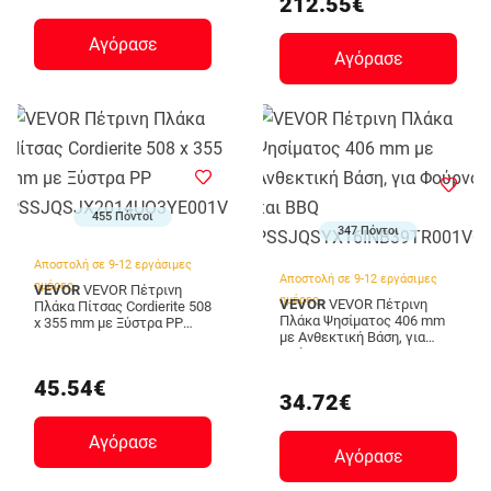
212.55€
Αγόρασε
Αγόρασε
455 Πόντοι
347 Πόντοι
Αποστολή σε 9-12 εργάσιμες
Αποστολή σε 9-12 εργάσιμες
ημέρες
VEVOR
VEVOR Πέτρινη
ημέρες
VEVOR
VEVOR Πέτρινη
Πλάκα Πίτσας Cordierite 508
Πλάκα Ψησίματος 406 mm
x 355 mm με Ξύστρα PP
με Ανθεκτική Βάση, για
PSSJQSJX2014UO3YE001V0
Φούρνο και BBQ
PSSJQSYX16INB39TR001V0
45.54€
34.72€
Αγόρασε
Αγόρασε