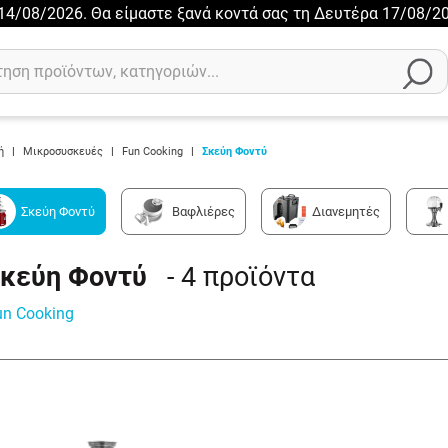
ι 14/08/2026. Θα είμαστε ξανά κοντά σας τη Δευτέρα 17/08/20
ή
|
Μικροσυσκευές
|
Fun Cooking
|
Σκεύη Φοντύ
Σκεύη Φοντύ
Βαφλιέρες
Διανεμητές
κεύη Φοντύ
- 4
προϊόντα
un Cooking