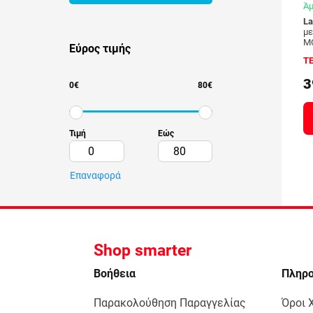
Άμ
La
με
M
Εύρος τιμής
Τ
3
0
€
80
€
Τιμή
Εώς
Επαναφορά
Shop smarter
Bοήθεια
Πληρ
Παρακολούθηση Παραγγελίας
Όροι 