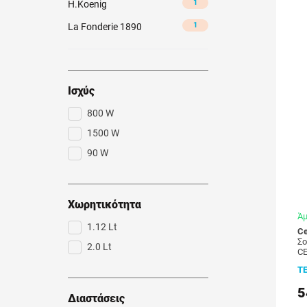
1
H.Koenig
1
La Fonderie 1890
Ισχύς
800 W
1500 W
90 W
Χωρητικότητα
Άμ
1.12 Lt
Ce
Σο
2.0 Lt
CE
Τ
5
Διαστάσεις