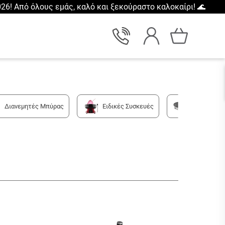
26! Από όλους εμάς, καλό και ξεκούραστο καλοκαίρι! 🌊
Διανεμητές Μπύρας
Ειδικές Συσκευές
Κρεπιέρες