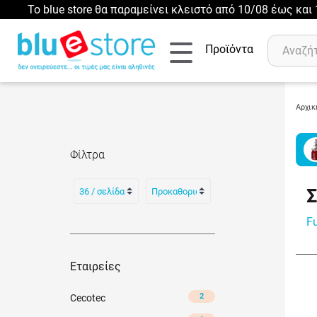
Το blue store θα παραμείνει κλειστό από 10/08 έως κα
Προϊόντα
Αρχικ
Αναζήτηση
Φίλτρα
Πρόσφατες αναζητήσεις :
Δεν έχετε πρόσφατες αναζητήσεις..
Σ
F
Εταιρείες
2
Cecotec