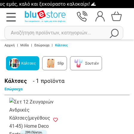
εμάς, καλό και ξεκούραστο καλοκαίρι! 🌊
Αρχική
|
Μόδα
|
Εσώρουχα
|
Κάλτσες
Αναζήτηση
Κάλτσες
Slip
Σουτιέν
Πρόσφατες αναζητήσεις :
Δεν έχετε πρόσφατες αναζητήσεις..
Κάλτσες
- 1
προϊόντα
Εσώρουχα
299 Πόντοι