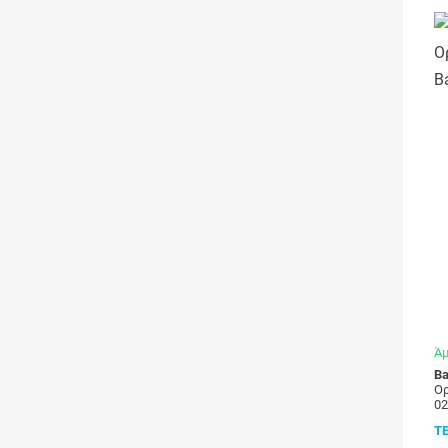
Άμ
Ba
Ορ
0
Τ