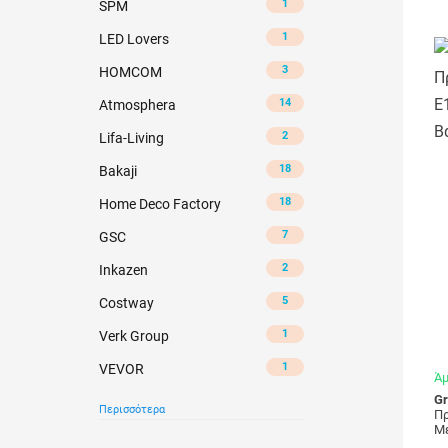
1
SPM
1
LED Lovers
3
HOMCOM
14
Atmosphera
2
Lifa-Living
18
Bakaji
18
Home Deco Factory
7
GSC
2
Inkazen
5
Costway
1
Verk Group
1
VEVOR
Άμ
Gr
Περισσότερα
Πρ
Με
7