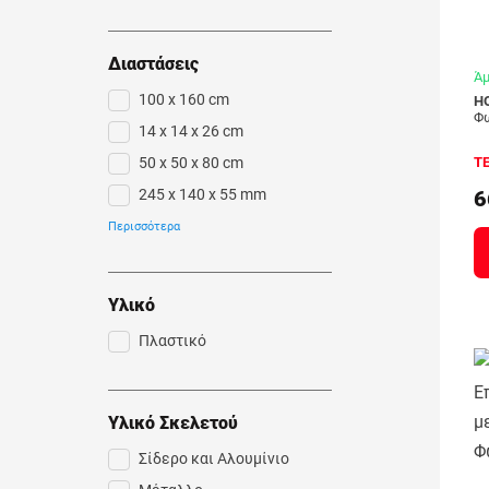
Διαστάσεις
Άμ
100 x 160 cm
H
Φ
14 x 14 x 26 cm
50 x 50 x 80 cm
Τ
245 x 140 x 55 mm
6
100 x 60 cm
Περισσότερα
18 x 18 x 25 cm
Υλικό
Πλαστικό
Υλικό Σκελετού
Σίδερο και Αλουμίνιο