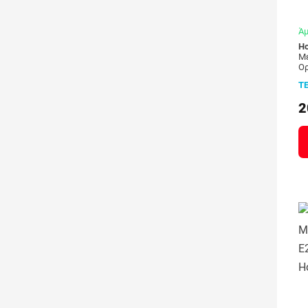
Άμ
Ho
Μ
Ορ
L
Τ
2