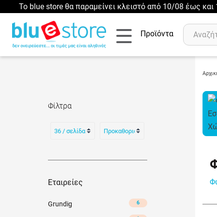
Το blue store θα παραμείνει κλειστό από 10/08 έως κα
Προϊόντα
Αρχικ
Αναζήτηση
Φίλτρα
Πρόσφατες αναζητήσεις :
Δεν έχετε πρόσφατες αναζητήσεις..
Φ
Εταιρείες
6
Grundig