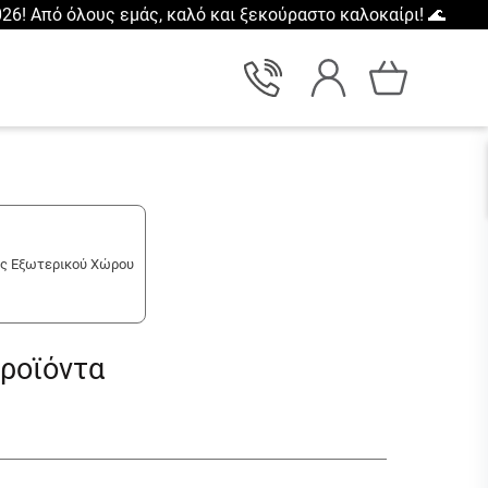
26! Από όλους εμάς, καλό και ξεκούραστο καλοκαίρι! 🌊
ς Εξωτερικού Χώρου
ροϊόντα