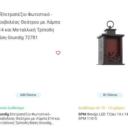
630 Πόντοι
81 Πόντοι
εσα Διαθέσιμο
Διαθέσιμο σε 10 - 15 ημέρες
undig
Επιτραπέζιο Φωτιστικό -
SPM
Φανάρι LED Τζάκι 14 x 14 x 28 cm
οβολέας Θεάτρου με Λάμπα Ε14 και
SPM 11415
ταλλική Τρίποδη Βάση Grundig
2781