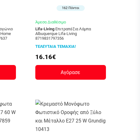
162 Πόντοι
Άμεσα Διαθέσιμο
Lifa-Living
Επιτραπέζια Λάμπα
ς Home
Albuquerque Lifa-Living
7637
8719831797356
ΤΕΛΕΥΤΑΙΑ ΤΕΜΑΧΙΑ!
16.16€
Αγόρασε