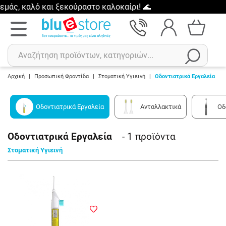
ς, καλό και ξεκούραστο καλοκαίρι! 🌊
Αρχική
|
Προσωπική Φροντίδα
|
Στοματική Υγιεινή
|
Οδοντιατρικά Εργαλεία
Αναζήτηση
Οδοντιατρικά Εργαλεία
Ανταλλακτικά
Οδ
Πρόσφατες αναζητήσεις :
Δεν έχετε πρόσφατες αναζητήσεις..
Οδοντιατρικά Εργαλεία
- 1
προϊόντα
Στοματική Υγιεινή