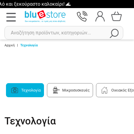
 ξεκούραστο καλοκαίρι! 🌊
Αρχική
|
Τεχνολογία
Αναζήτηση
Πρόσφατες αναζητήσεις :
Δεν έχετε πρόσφατες αναζητήσεις..
Τεχνολογία
Μικροσυσκευές
Οικιακός Εξ
Τεχνολογία