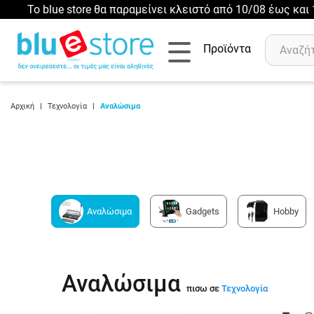
Το blue store θα παραμείνει κλειστό από 10/08 έως κα
Προϊόντα
Αρχική
|
Τεχνολογία
|
Αναλώσιμα
Αναζήτηση
Πρόσφατες αναζητήσεις :
Δεν έχετε πρόσφατες αναζητήσεις..
Αναλώσιμα
Gadgets
Hobby
Αναλώσιμα
πισω σε
Τεχνολογία