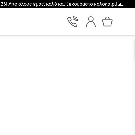
26! Από όλους εμάς, καλό και ξεκούραστο καλοκαίρι! 🌊