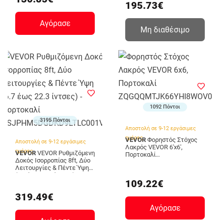
195.73€
QJDXLDDPZHSQQODF6V0
Αγόρασε
Μη διαθέσιμο
1092 Πόντοι
3195 Πόντοι
Αποστολή σε 9-12 εργάσιμες
ημέρες
VEVOR
Φορηστός Στόχος
Αποστολή σε 9-12 εργάσιμες
Λακρός VEVOR 6'x6',
ημέρες
VEVOR
VEVOR Ρυθμιζόμενη
Πορτοκαλί
Δοκός Ισορροπίας 8ft, Δύο
ZQGQQMTJK66YHI8WOV0
Λειτουργίες & Πέντε Ύψη
(6.7 έως 22.3 ίντσες) -
109.22€
Πορτοκαλί
KSJPHM5DGDKD9LTLC001V0
319.49€
Αγόρασε