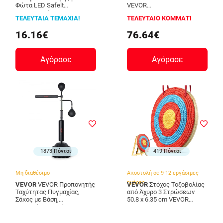
Φώτα LED Safelt
VEVOR
InnovaGoods V0103454
SDXLXGSSD4FT0327QV0
ΤΕΛΕΥΤΑΙΑ ΤΕΜΑΧΙΑ!
ΤΕΛΕΥΤΑΙΟ ΚΟΜΜΑΤΙ
16.16€
76.64€
Αγόρασε
Αγόρασε
1873 Πόντοι
419 Πόντοι
Μη διαθέσιμο
Αποστολή σε 9-12 εργάσιμες
ημέρες
VEVOR
VEVOR Προπονητής
VEVOR
Στόχος Τοξοβολίας
Ταχύτητας Πυγμαχίας,
από Άχυρο 3 Στρώσεων
Σάκος με Βάση,
50.8 x 6.35 cm VEVOR
Ρυθμιζόμενος Σάκος για
SGFZK3C20X20GVYDKV0
Εφήβους & Ενήλικες,
Μαύρο