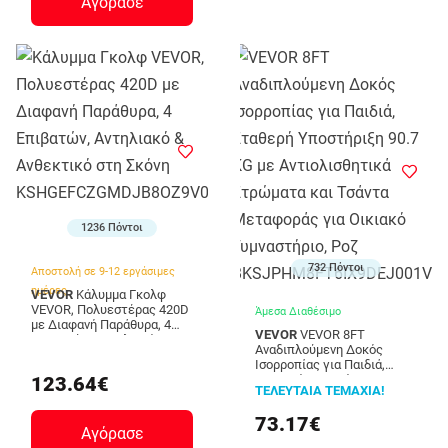
Αγόρασε
1236 Πόντοι
732 Πόντοι
Αποστολή σε 9-12 εργάσιμες
ημέρες
VEVOR
Κάλυμμα Γκολφ
VEVOR, Πολυεστέρας 420D
Άμεσα Διαθέσιμο
με Διαφανή Παράθυρα, 4
VEVOR
VEVOR 8FT
Επιβατών, Αντηλιακό &
Αναδιπλούμενη Δοκός
Ανθεκτικό στη Σκόνη
Ισορροπίας για Παιδιά,
KSHGEFCZGMDJB8OZ9V0
123.64€
Σταθερή Υποστήριξη 90.7
ΤΕΛΕΥΤΑΙΑ ΤΕΜΑΧΙΑ!
KG με Αντιολισθητικά
Στρώματα και Τσάντα
73.17€
Μεταφοράς για Οικιακό
Αγόρασε
Γυμναστήριο, Ροζ