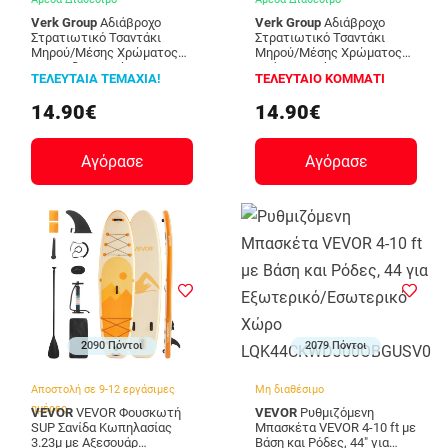
Verk Group
Αδιάβροχο
Verk Group
Αδιάβροχο
Στρατιωτικό Τσαντάκι
Στρατιωτικό Τσαντάκι
Μηρού/Μέσης Χρώματος
Μηρού/Μέσης Χρώματος
Camouflage Verk Group
Πράσινο Verk Group
ΤΕΛΕΥΤΑΙΑ ΤΕΜΑΧΙΑ!
ΤΕΛΕΥΤΑΙΟ ΚΟΜΜΑΤΙ
5907451360668
5907451360651
14.90€
14.90€
Αγόρασε
Αγόρασε
2090 Πόντοι
2079 Πόντοι
Αποστολή σε 9-12 εργάσιμες
Μη διαθέσιμο
ημέρες
VEVOR
VEVOR Φουσκωτή
VEVOR
Ρυθμιζόμενη
SUP Σανίδα Κωπηλασίας
Μπασκέτα VEVOR 4-10 ft με
3.23μ με Αξεσουάρ
Βάση και Ρόδες, 44" για