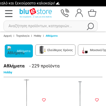
ύραστο καλοκαίρι! 🌊
Αρχική
|
Τεχνολογία
|
Hobby
|
Αθλήματα
Αναζήτηση
Ελεύθερος Χρόνος
Μουσικά Ό
Αθλήματα
Πρόσφατες αναζητήσεις :
Δεν έχετε πρόσφατες αναζητήσεις..
Αθλήματα
- 229
προϊόντα
Hobby