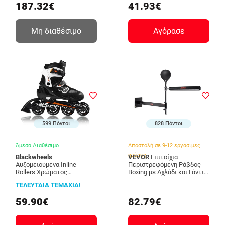
187.32€
41.93€
QJDXLDDPZHSQTCFBVV0
Μη διαθέσιμο
Αγόρασε
599 Πόντοι
828 Πόντοι
Άμεσα Διαθέσιμο
Αποστολή σε 9-12 εργάσιμες
ημέρες
Blackwheels
VEVOR
Επιτοίχια
Αυξομειούμενα Inline
Περιστρεφόμενη Ράβδος
Rollers Χρώματος
Boxing με Αχλάδι και Γάντια
Πορτοκαλί Sonic
735 x 230 x 175 mm VEVOR
ΤΕΛΕΥΤΑΙΑ ΤΕΜΑΧΙΑ!
Blackwheels 1754843
QJDXLBGSQJDCO20BTV0
59.90€
82.79€