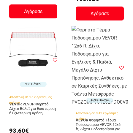
Αγόρασε
Αγόρασε
936 Πόντοι
Αποστολή σε 9-12 εργάσιμες
1693 Πόντοι
ημέρες
VEVOR
VEVOR Φορητό
Δίχτυ Βόλεϊ για Εσωτερική
ή Εξωτερική Χρήση,
Αποστολή σε 9-12 εργάσιμες
Ρυθμιζόμενο Ύψος με
ημέρες
VEVOR
Φορηστό Τέρμα
Τσάντα Μεταφοράς,
Ποδοσφαίρου VEVOR 12x6
Επαγγελματικός
ft, Δίχτυ Ποδοσφαίρου για
93.60€
Προπονητής Βόλεϊ για