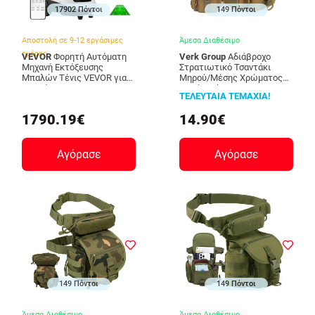
17902 Πόντοι
149 Πόντοι
Αποστολή σε 9-12 εργάσιμες
Άμεσα Διαθέσιμο
ημέρες
VEVOR
Φορητή Αυτόματη
Verk Group
Αδιάβροχο
Μηχανή Εκτόξευσης
Στρατιωτικό Τσαντάκι
Μπαλών Τένις VEVOR για
Μηρού/Μέσης Χρώματος
Προπόνηση
Καφέ Verk Group
ΤΕΛΕΥΤΑΙΑ ΤΕΜΑΧΙΑ!
WQFQJYX08JJKK5U4SV2
5907451360637
1790.19€
14.90€
Αγόρασε
Αγόρασε
149 Πόντοι
149 Πόντοι
Άμεσα Διαθέσιμο
Άμεσα Διαθέσιμο