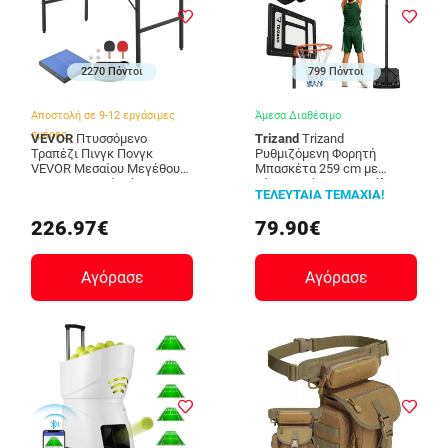
2270 Πόντοι
799 Πόντοι
Αποστολή σε 9-12 εργάσιμες
Άμεσα Διαθέσιμο
ημέρες
VEVOR
Πτυσσόμενο
Trizand
Trizand
Τραπέζι Πινγκ Πονγκ
Ρυθμιζόμενη Φορητή
VEVOR Μεσαίου Μεγέθους
Μπασκέτα 259 cm με
για Εσωτερικό Χώρο με
Πίνακα, Βάση και Μπάλα
ΤΕΛΕΥΤΑΙΑ ΤΕΜΑΧΙΑ!
Δίχτυ
27364
DZDTZDPPQZ12L9WUBV0
226.97€
79.90€
Αγόρασε
Αγόρασε