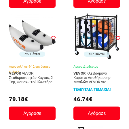
Αγόρασε
Αγόρασε
792 Πόντοι
467 Πόντοι
Αποστολή σε 9-12 εργάσιμες
Άμεσα Διαθέσιμο
ημέρες
VEVOR
VEVOR
VEVOR
Κλειδωμένο
Σταθεροποιητές Καγιάκ, 2
Καρότσι Αποθήκευσης
Τεμ, Φουσκωτοί Πλωτήρες
Μπαλών VEVOR για
PVC με Βραχίονες, Σύστημα
Εσωτερικό/Εξωτερικό
ΤΕΛΕΥΤΑΙΑ ΤΕΜΑΧΙΑ!
Σταθεροποίησης για
Χώρο
Καγιάκ, Κανό, Ψαρόβαρκες
QL201922YCDL7UL46V0
79.18€
46.74€
PHTZTWDQTZBDDVJK5V0
Αγόρασε
Αγόρασε