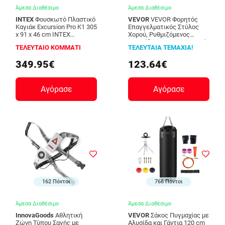
Άμεσα Διαθέσιμο
Άμεσα Διαθέσιμο
INTEX
Φουσκωτό Πλαστικό
VEVOR
VEVOR Φορητός
Καγιάκ Excursion Pro K1 305
Επαγγελματικός Στύλος
x 91 x 46 cm INTEX
Χορού, Ρυθμιζόμενος
68068303
Ανοξείδωτος 45mm, Ασημί
ΤΕΛΕΥΤΑΙΟ ΚΟΜΜΑΤΙ
ΤΕΛΕΥΤΑΙΑ ΤΕΜΑΧΙΑ!
DBDJYXYS8210L8YBQV0
349.95€
123.64€
Αγόρασε
Αγόρασε
162 Πόντοι
766 Πόντοι
Άμεσα Διαθέσιμο
Άμεσα Διαθέσιμο
InnovaGoods
Αθλητική
VEVOR
Σάκος Πυγμαχίας με
Ζώνη Τύπου Σαγής με
Αλυσίδα και Γάντια 120 cm