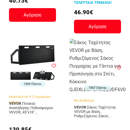
40.73€
ΤΕΛΕΥΤΑΙΑ ΤΕΜΑΧΙΑ!
Tetrolon, 90x36x60 εκ.,
Κόκκινο A62-027RD
46.90€
Αγόρασε
Αγόρασε
1309 Πόντοι
1957 Πόντοι
Αποστολή σε 9-12 εργάσιμες
Μη διαθέσιμο
ημέρες
VEVOR
Πίνακας
VEVOR
Σάκος Ταχύτητας
Αναπήδησης Ποδοσφαίρου
VEVOR με Βάση,
VEVOR, 45"x18"
Ρυθμιζόμενος Σάκος
Πτυσσόμενος Τοίχος
Πυγμαχίας με Γάντια για
Προπόνησης
Προπόνηση στο Σπίτι,
ZQHDBHDPE451MXKRDV0
130.85€
Κόκκινο