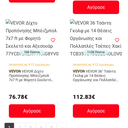
BKSJPHM8FT6IX9DEJ001V0
Αγόρασε
768 Πόντοι
1128 Πόντοι
Αποστολή σε 9-12 εργάσιμες
Αποστολή σε 9-12 εργάσιμες
ημέρες
ημέρες
VEVOR
VEVOR Δίχτυ
VEVOR
VEVOR 36" Τσάντα
Προπόνησης Μπέιζμπολ
Γκολφ με 14 Θέσεις
7x7 ft με Φορητό Σκελετό
Οργάνωσης και Πολλαπλές
και Αξεσουάρ
Τσέπες Χακί
77YCDPJXLW77KXG8YV0
TCB35YC10GJLC4OLOV0
76.78€
112.83€
Αγόρασε
Αγόρασε
1
2
3
4
5
»