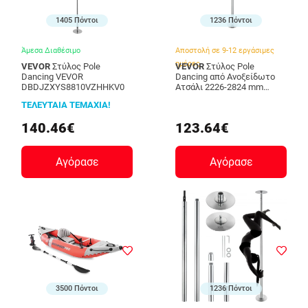
1405 Πόντοι
1236 Πόντοι
Άμεσα Διαθέσιμο
Αποστολή σε 9-12 εργάσιμες
ημέρες
VEVOR
Στύλος Pole
VEVOR
Στύλος Pole
Dancing VEVOR
Dancing από Ανοξείδωτο
DBDJZXYS8810VZHHKV0
Ατσάλι 2226-2824 mm
VEVOR
ΤΕΛΕΥΤΑΙΑ ΤΕΜΑΧΙΑ!
DBDJYXYS8610L449GV0
140.46€
123.64€
Αγόρασε
Αγόρασε
3500 Πόντοι
1236 Πόντοι