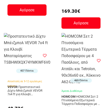
Ενήλικες & Παιδιά, Μεγάλο
Προπόνηση Χτυπημάτων ή
Δίχτυ Προπόνησης,
Σερβίς
Ανθεκτικό σε Καιρικές
PQXLW14YC00098F67V0
Αγόρασε
169.30€
Συνθήκες, με Τσάντα
Μεταφοράς
PVCZQMPVC1262YDO0V0
Αγόρασε
407 Πόντοι
469 Πόντοι
Αποστολή σε 9-12 εργάσιμες
ημέρες
VEVOR
Προστατευτικό
Δίχτυ Μπέιζμπολ VEVOR
Άμεσα Διαθέσιμο
7x4 ft για Κλουβί
HOMCOM
HOMCOM Σετ 2
Μπαταρίσματος
Πτυσσόμενα Εξωτερικά
TSBHWIXQX74YMKWF6V0
Τέρματα Ποδοσφαίρου με 4
Πασάλους, από Ατσάλι και