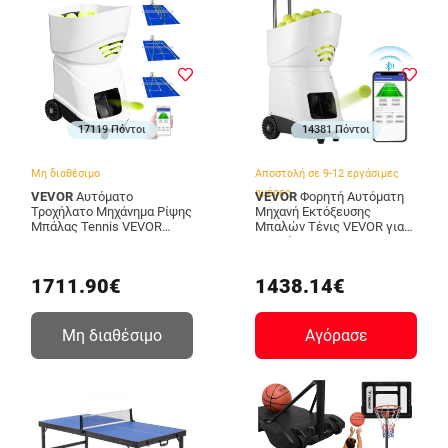
17119 Πόντοι
14381 Πόντοι
Μη διαθέσιμο
Αποστολή σε 9-12 εργάσιμες
ημέρες
VEVOR
Αυτόματο
VEVOR
Φορητή Αυτόματη
Τροχήλατο Μηχάνημα Ρίψης
Μηχανή Εκτόξευσης
Μπάλας Tennis VEVOR
Μπαλών Τένις VEVOR για
FQJWQTS-060000001V2
Προπόνηση
WQFQJYX06JCKSGF84V2
1711.90€
1438.14€
Μη διαθέσιμο
Αγόρασε