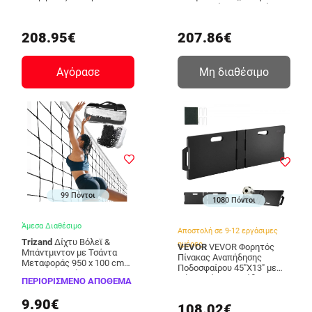
CQJBPTK106FTLP2FW001V0
Εξωτερικό/Εσωτερικό
Χώρο
LQK44CKWDJ00OBGUSV0
208.95€
207.86€
Αγόρασε
Μη διαθέσιμο
99 Πόντοι
1080 Πόντοι
Άμεσα Διαθέσιμο
Αποστολή σε 9-12 εργάσιμες
Trizand
Δίχτυ Βόλεϊ &
ημέρες
VEVOR
VEVOR Φορητός
Μπάντμιντον με Τσάντα
Πίνακας Αναπήδησης
Μεταφοράς 950 x 100 cm
Ποδοσφαίρου 45"X13" με
23427 Trizand
Δύο Γωνίες Αναπήδησης
ΠΕΡΙΟΡΙΣΜΕΝΟ ΑΠΟΘΕΜΑ
ZQHDBHDPEL45RXNTKV0
9.90€
108.02€