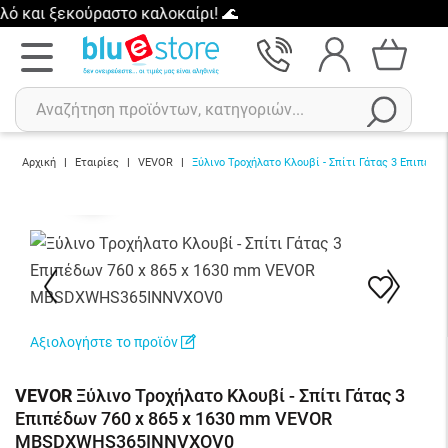
 ξεκούραστο καλοκαίρι! 🌊
Αρχική
|
Εταιρίες
|
VEVOR
|
Ξύλινο Τροχήλατο Κλουβί - Σπίτι Γάτας 3 Επιπ
457.90€
Προσθήκη
Αναζήτηση
Πρόσφατες αναζητήσεις :
Δεν έχετε πρόσφατες αναζητήσεις..
Αξιολογήστε το προϊόν
VEVOR
Ξύλινο Τροχήλατο Κλουβί - Σπίτι Γάτας 3
Επιπέδων 760 x 865 x 1630 mm VEVOR
MBSDXWHS365INNVXOV0