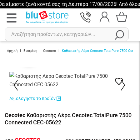
αστε ξανά κοντά σας τη Δευτέρα 17/08/2026! Από όλους εμάς,
Αρχική
|
Εταιρίες
|
Cecotec
|
Καθαριστής Αέρα Cecotec TotalPure 7500 Connec
229.95€
Προσθήκη
Αναζήτηση
Πρόσφατες αναζητήσεις :
Δεν έχετε πρόσφατες αναζητήσεις..
Αξιολογήστε το προϊόν
Cecotec
Καθαριστής Αέρα Cecotec TotalPure 7500
Connected CEC-05622