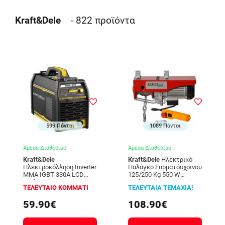
Kraft&Dele
- 822
προϊόντα
599 Πόντοι
1089 Πόντοι
Άμεσα Διαθέσιμο
Άμεσα Διαθέσιμο
Kraft&Dele
Kraft&Dele
Ηλεκτρικό
Ηλεκτροκόλληση Inverter
Παλάγκο Συρματόσχοινου
MMA IGBT 330A LCD
125/250 Kg 550 W
Kraft&Dele KD-1867
Kraft&Dele ΚD-1524 KD-
ΤΕΛΕΥΤΑΙΟ ΚΟΜΜΑΤΙ
ΤΕΛΕΥΤΑΙΑ ΤΕΜΑΧΙΑ!
1524
59.90€
108.90€