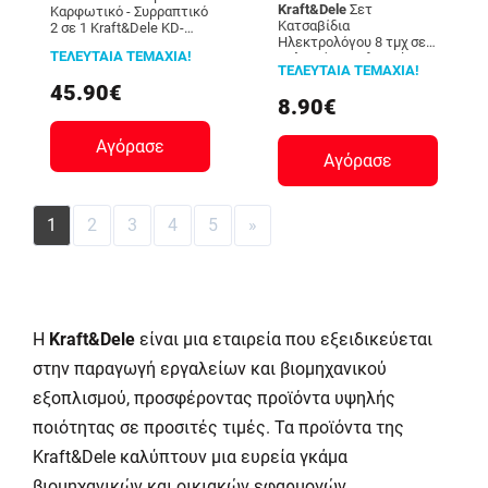
Kraft&Dele
Σετ
Καρφωτικό - Συρραπτικό
Κατσαβίδια
2 σε 1 Kraft&Dele KD-
Ηλεκτρολόγου 8 τμχ σε
1427
ΤΕΛΕΥΤΑΙΑ ΤΕΜΑΧΙΑ!
Βαλιτσάκι Kraft&Dele KD-
ΤΕΛΕΥΤΑΙΑ ΤΕΜΑΧΙΑ!
10906
45.90€
8.90€
Αγόρασε
Αγόρασε
1
2
3
4
5
»
Η
Kraft
&
Dele
είναι μια εταιρεία που εξειδικεύεται
στην παραγωγή εργαλείων και βιομηχανικού
εξοπλισμού, προσφέροντας προϊόντα υψηλής
ποιότητας σε προσιτές τιμές. Τα προϊόντα της
Kraft
&
Dele
καλύπτουν μια ευρεία γκάμα
βιομηχανικών και οικιακών εφαρμογών,