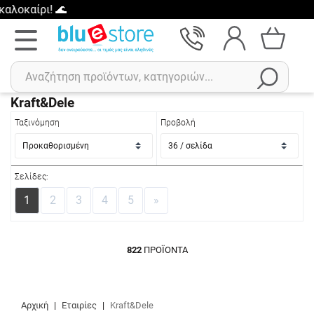
Kraft&Dele
Ταξινόμηση
Προβολή
Αναζήτηση
Πρόσφατες αναζητήσεις :
Σελίδες:
Δεν έχετε πρόσφατες αναζητήσεις..
1
2
3
4
5
»
822
ΠΡΟΪΌΝΤΑ
Αρχική
|
Εταιρίες
|
Kraft&Dele