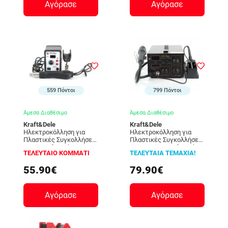
Αγόρασε
Αγόρασε
559 Πόντοι
799 Πόντοι
Άμεσα Διαθέσιμο
Άμεσα Διαθέσιμο
Kraft&Dele
Kraft&Dele
Ηλεκτροκόλληση για
Ηλεκτροκόλληση για
Πλαστικές Συγκολλήσεις
Πλαστικές Συγκολλήσεις
220 V Kraft&Dele KD-852
2 σε 1 220 V Kraft&Dele
ΤΕΛΕΥΤΑΙΟ ΚΟΜΜΑΤΙ
ΤΕΛΕΥΤΑΙΑ ΤΕΜΑΧΙΑ!
KD-850
55.90€
79.90€
Αγόρασε
Αγόρασε