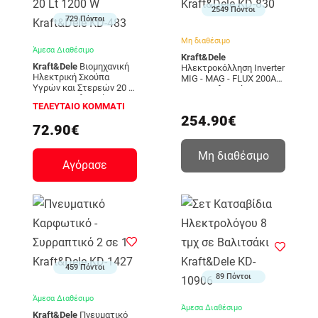
2549 Πόντοι
729 Πόντοι
Μη διαθέσιμο
Άμεσα Διαθέσιμο
Kraft&Dele
Kraft&Dele
Βιομηχανική
Ηλεκτροκόλληση Inverter
Ηλεκτρική Σκούπα
MIG - MAG - FLUX 200A
Υγρών και Στερεών 20 Lt
380V Kraft&Dele KD-830
1200 W Kraft&Dele KD-
ΤΕΛΕΥΤΑΙΟ ΚΟΜΜΑΤΙ
483
254.90€
72.90€
Μη διαθέσιμο
Αγόρασε
459 Πόντοι
89 Πόντοι
Άμεσα Διαθέσιμο
Άμεσα Διαθέσιμο
Kraft&Dele
Πνευματικό