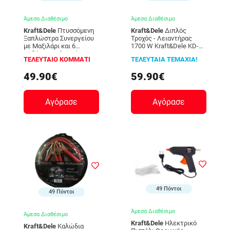
Άμεσα Διαθέσιμο
Άμεσα Διαθέσιμο
Kraft&Dele
Πτυσσόμενη
Kraft&Dele
Διπλός
Ξαπλώστρα Συνεργείου
Τροχός - Λειαντήρας
με Μαξιλάρι και 6
1700 W Kraft&Dele KD-
Ροδάκια Kraft&Dele KD-
533
ΤΕΛΕΥΤΑΙΟ ΚΟΜΜΑΤΙ
ΤΕΛΕΥΤΑΙΑ ΤΕΜΑΧΙΑ!
378
49.90€
59.90€
Αγόρασε
Αγόρασε
49 Πόντοι
49 Πόντοι
Άμεσα Διαθέσιμο
Άμεσα Διαθέσιμο
Kraft&Dele
Ηλεκτρικό
Kraft&Dele
Καλώδια