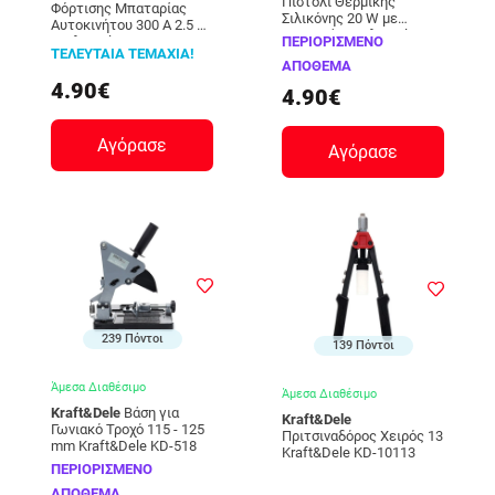
Πιστόλι Θερμικής
Φόρτισης Μπαταρίας
Σιλικόνης 20 W με
Αυτοκινήτου 300 A 2.5 m
Αξεσουάρ Kraft&Dele KD-
Kraft&Dele KD-1281
ΠΕΡΙΟΡΙΣΜΕΝΟ
10351
ΤΕΛΕΥΤΑΙΑ ΤΕΜΑΧΙΑ!
ΑΠΟΘΕΜΑ
4.90€
4.90€
Αγόρασε
Αγόρασε
239 Πόντοι
139 Πόντοι
Άμεσα Διαθέσιμο
Άμεσα Διαθέσιμο
Kraft&Dele
Βάση για
Kraft&Dele
Γωνιακό Τροχό 115 - 125
Πριτσιναδόρος Χειρός 13
mm Kraft&Dele KD-518
Kraft&Dele KD-10113
ΠΕΡΙΟΡΙΣΜΕΝΟ
ΑΠΟΘΕΜΑ