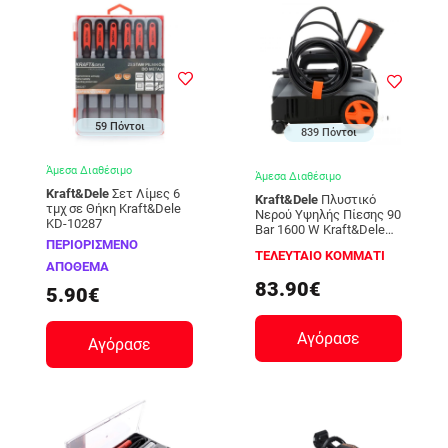
59 Πόντοι
839 Πόντοι
Άμεσα Διαθέσιμο
Άμεσα Διαθέσιμο
Kraft&Dele
Σετ Λίμες 6
Kraft&Dele
Πλυστικό
τμχ σε Θήκη Kraft&Dele
Νερού Υψηλής Πίεσης 90
KD-10287
Bar 1600 W Kraft&Dele
ΠΕΡΙΟΡΙΣΜΕΝΟ
ΚD-438 KD-438
ΤΕΛΕΥΤΑΙΟ ΚΟΜΜΑΤΙ
ΑΠΟΘΕΜΑ
83.90€
5.90€
Αγόρασε
Αγόρασε