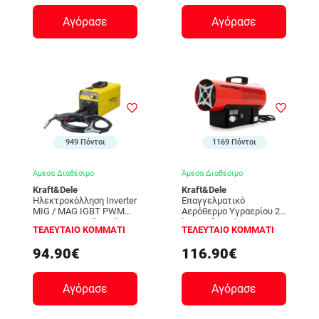
Αγόρασε
Αγόρασε
949 Πόντοι
1169 Πόντοι
Άμεσα Διαθέσιμο
Άμεσα Διαθέσιμο
Kraft&Dele
Kraft&Dele
Ηλεκτροκόλληση Inverter
Επαγγελματικό
MIG / MAG IGBT PWM
Αερόθερμο Υγραερίου 20
200A 230V Kraft&Dele
kW Kraft&Dele KD-11700
ΤΕΛΕΥΤΑΙΟ ΚΟΜΜΑΤΙ
ΤΕΛΕΥΤΑΙΟ ΚΟΜΜΑΤΙ
KD-810
94.90€
116.90€
Αγόρασε
Αγόρασε