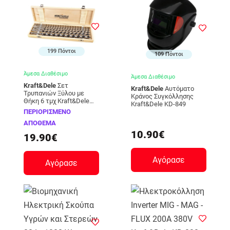
199 Πόντοι
109 Πόντοι
Άμεσα Διαθέσιμο
Άμεσα Διαθέσιμο
Kraft&Dele
Σετ
Kraft&Dele
Αυτόματο
Τρυπανιών Ξύλου με
Κράνος Συγκόλλησης
Θήκη 6 τμχ Kraft&Dele
Kraft&Dele KD-849
ΚD-10266 KD-10266
ΠΕΡΙΟΡΙΣΜΕΝΟ
ΑΠΟΘΕΜΑ
10.90€
19.90€
Αγόρασε
Αγόρασε