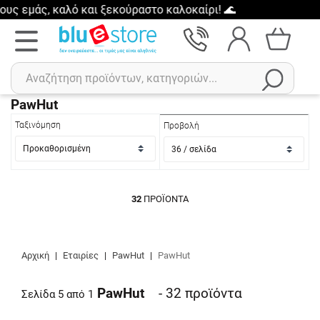
 εμάς, καλό και ξεκούραστο καλοκαίρι! 🌊
PawHut
Ταξινόμηση
Αναζήτηση
Προβολή
Πρόσφατες αναζητήσεις :
Δεν έχετε πρόσφατες αναζητήσεις..
32
ΠΡΟΪΌΝΤΑ
Αρχική
|
Εταιρίες
|
PawHut
|
PawHut
PawHut
- 32
προϊόντα
Σελίδα 5 από 1