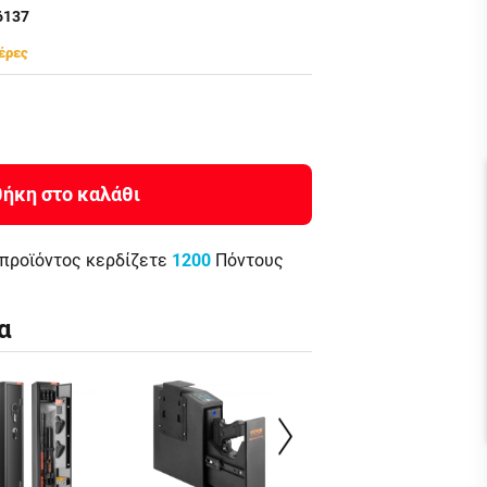
36137
έρες
ήκη στο καλάθι
 προϊόντος κερδίζετε
1200
Πόντους
α