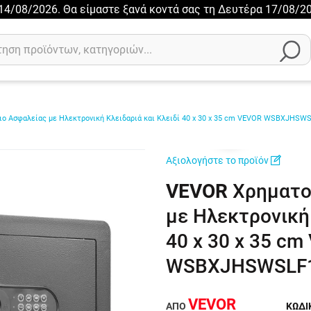
ι 14/08/2026. Θα είμαστε ξανά κοντά σας τη Δευτέρα 17/08/20
η
Αξιολογήσεις
Χρηματοκιβ
ο Ασφαλείας με Ηλεκτρονική Κλειδαριά και Κλειδί 40 x 30 x 35 cm VEVOR WSBXJHS
Αξιολογήστε το προϊόν
VEVOR
Χρηματο
με Ηλεκτρονική 
40 x 30 x 35 c
WSBXJHSWSLF
VEVOR
ΑΠΌ
ΚΩΔΙ